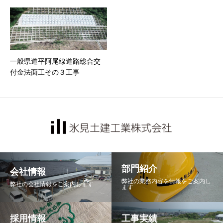
一般県道平阿尾線道路総合交
付金法面工その３工事
部門紹介
会社情報
弊社の業務内容を情報をご案内し
弊社の会社情報をご案内します
ます
採用情報
工事実績