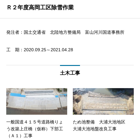
Ｒ２年度高岡工区除雪作業
発注者：国土交通省 北陸地方整備局 富山河川国道事務所
工 期：2020.09.25～2021.04.28
土木工事
一般国道４１５号道路橋りょ
ため池整備 大浦大池地区
う改築上庄橋（仮称）下部工
大浦大池地盤改良工事
（Ａ１）工事