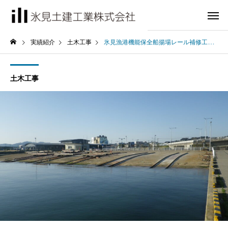
実績紹介
土木工事
氷見漁港機能保全船揚場レール補修工事
土木工事