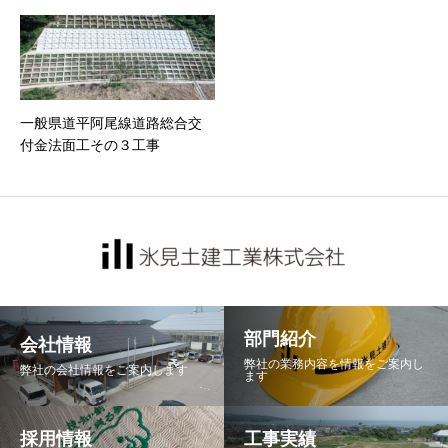
一般県道平阿尾線道路総合交
付金法面工その３工事
部門紹介
会社情報
弊社の業務内容を情報をご案内し
弊社の会社情報をご案内します
ます
採用情報
工事実績