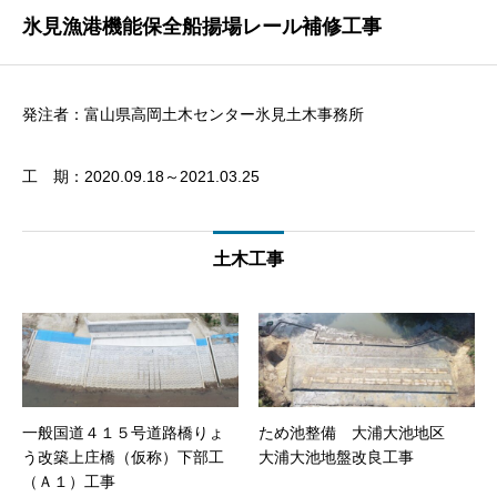
氷見漁港機能保全船揚場レール補修工事
発注者：富山県高岡土木センター氷見土木事務所
工 期：2020.09.18～2021.03.25
土木工事
一般国道４１５号道路橋りょ
ため池整備 大浦大池地区
う改築上庄橋（仮称）下部工
大浦大池地盤改良工事
（Ａ１）工事