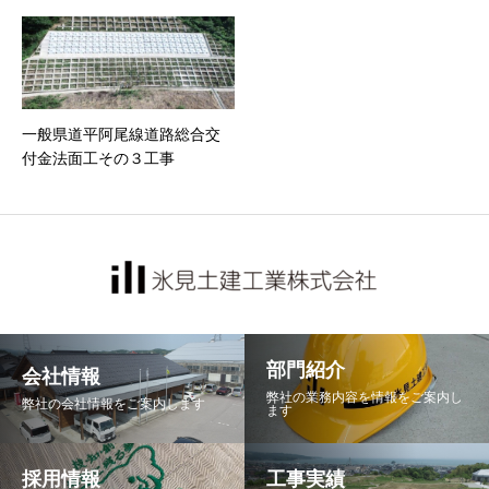
一般県道平阿尾線道路総合交
付金法面工その３工事
部門紹介
会社情報
弊社の業務内容を情報をご案内し
弊社の会社情報をご案内します
ます
採用情報
工事実績