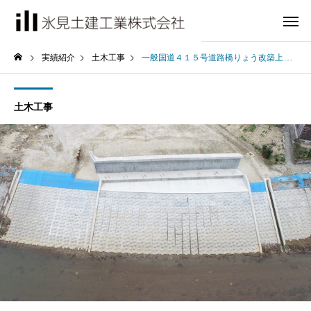
実績紹介
土木工事
一般国道４１５号道路橋りょう改築上庄橋（仮称）下部工（Ａ１）工事
土木工事