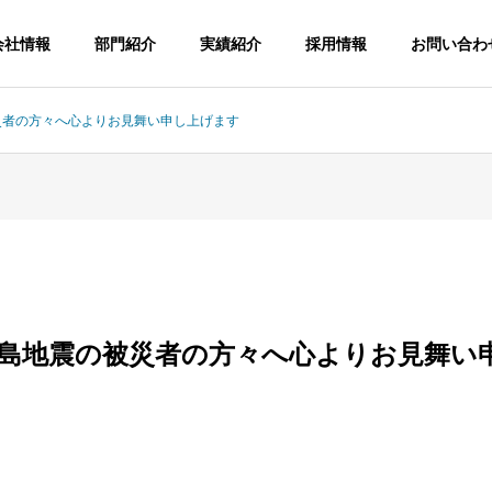
会社情報
部門紹介
実績紹介
採用情報
お問い合わ
災者の方々へ心よりお見舞い申し上げます
AGE
COMPANY
ジ
会社概要
半島地震の被災者の方々へ心よりお見舞い
ENT SYSTEM
ステム
ineering
Port construction
Paving
港湾工事
舗装工事