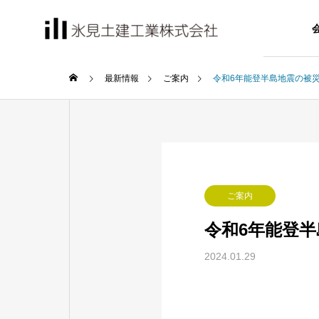
最新情報
ご案内
令和6年能登半島地震の被
TOPMESS
トップメッセー
COMPANY
SERVICE
ご案内
会社情報
部門紹介
令和6年能登
MANAGEM
2024.01.29
マネジメントシ
Civil eng
土木工事