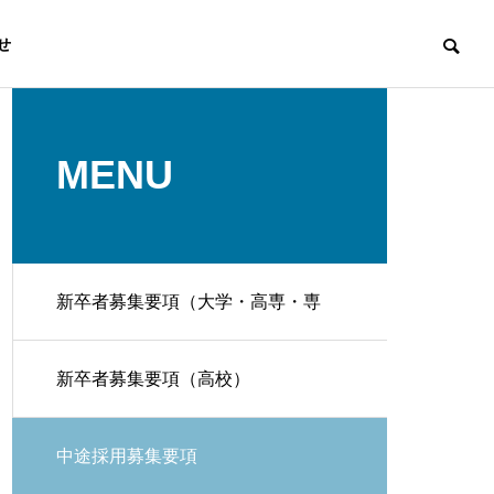
せ
MENU
BENEFITS
社内制度
新卒者募集要項（大学・高専・専
門）
新卒者募集要項（高校）
Construction
中途採用募集要項
建築工事