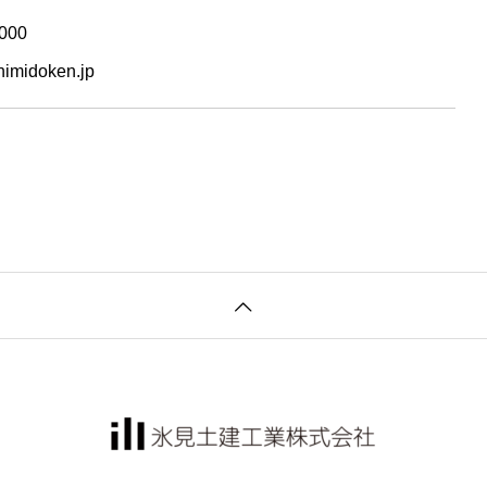
000
imidoken.jp