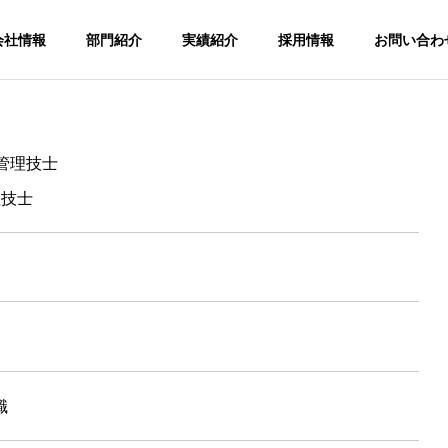
会社情報
部門紹介
実績紹介
採用情報
お問い合わ
管理技士
AGE
COMPANY
理技士
ジ
会社概要
ENT SYSTEM
ステム
ineering
Port construction
Paving
職
港湾工事
舗装工事