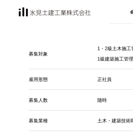
1・2級土木施工
募集対象
TOPMESS
1級建築施工管
トップメッセー
COMPANY
SERVICE
雇用形態
正社員
会社情報
部門紹介
募集人数
随時
MANAGEM
マネジメントシ
Civil eng
募集業種
土木・建築技術
土木工事